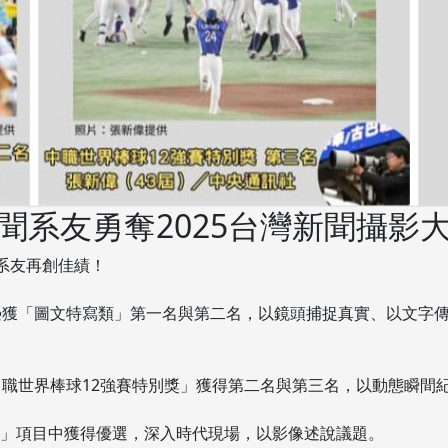
聞系友勇奪2025台灣新聞攝影
聞系友再創佳績！
分別榮獲「圖文特寫類」第一名與第二名，以鏡頭捕捉真實、以文
「中職世界棒球12強賽特別獎」獲得第二名與第三名，以動態瞬間
熱點」項目中獲得優選，深入時代現場，以影像述說議題。