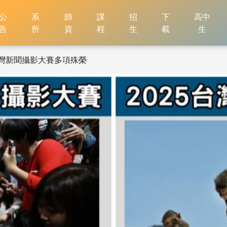
公
系
師
課
招
下
高中
告
所
資
程
生
載
生
台灣新聞攝影大賽多項殊榮