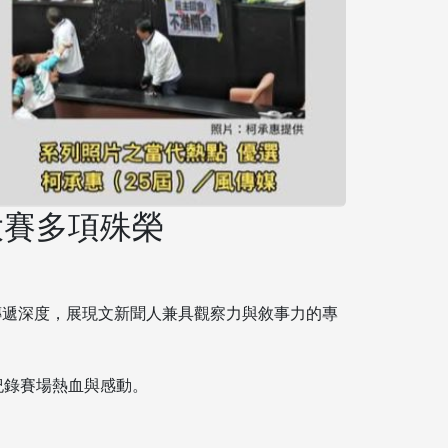
大賽多項殊榮
字傳遞深度，展現文新聞人兼具觀察力與敘事力的專
紀錄賽場熱血與感動。