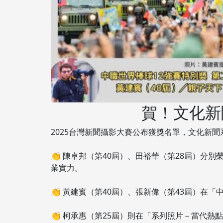
賀！文化新
2025台灣新聞攝影大賽公布獲獎名單，文化新
👏 陳卓邦（第40屆）、田裕華（第28屆）
業實力。
👏 黃建賓（第40屆）、張新偉（第43屆）在
👏 柯承惠（第25屆）則在「系列照片－當代