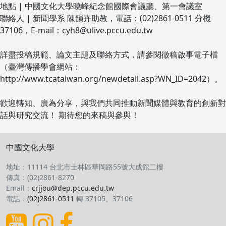
地點 | 中國文化大學曉峰紀念館國際會議廳、第一會議室
聯絡人 | 新聞學系 陳韻卉助教，電話：(02)2861-0511 分機
37106，E-mail：cyh8@ulive.pccu.edu.tw
詳盡投稿規範、論文主題及聯絡方式，請參閱徵稿啟事電子檔
（臺灣傳播學會網站：
http://www.tcataiwan.org/newdetail.asp?WN_ID=2042）。
歡迎轉知、廣為分享，與我們共同推動新聞媒體與教育的創新對
話與研究交流！ 期待您的來稿與參與！
中國文化大學
地址：11114 台北市士林區華岡路55號大成館二樓
傳真：(02)2861-8270
Email：
crjjou@dep.pccu.edu.tw
電話：
(02)2861-0511
轉 37105、37106