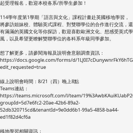
起受理報名，歡迎本校各系/所學生參加！
114學年度第1學期「語言與文化」課程計畫赴英國移地學習，
將參訪姐妹校、體驗英式課程、對雙聯學位的合作進行交流，還
有滿滿的英國文化等你探訪，歡迎喜歡歐洲文化、想感受英式學
風，以及希望更瞭解雙聯學位的各科系年級同學參加。
想了解更多，請參閱海報及說明會意願調查資訊：
https://docs.google.com/forms/d/1LJ0I7cDunywnrFkY6
edit_requested=true
線上說明會時間：8/21（四）晚上8點
Teams連結：
https://teams.microsoft.com/l/team/19%3AwbKAuiKUabP
groupId=5d7e6fc2-20ae-42b6-89a2-
52db320715cd&tenantId=9e0dd6b1-99a5-4858-ba44-
ed1f82d4cf6a
移地學習相關資訊：