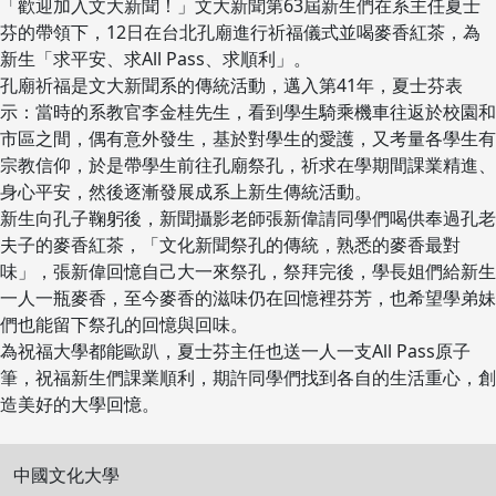
「歡迎加入文大新聞！」文大新聞第63屆新生們在系主任夏士
芬的帶領下，12日在台北孔廟進行祈福儀式並喝麥香紅茶，為
新生「求平安、求All Pass、求順利」。
孔廟祈福是文大新聞系的傳統活動，邁入第41年，夏士芬表
示：當時的系教官李金桂先生，看到學生騎乘機車往返於校園和
市區之間，偶有意外發生，基於對學生的愛護，又考量各學生有
宗教信仰，於是帶學生前往孔廟祭孔，祈求在學期間課業精進、
身心平安，然後逐漸發展成系上新生傳統活動。
新生向孔子鞠躬後，新聞攝影老師張新偉請同學們喝供奉過孔老
夫子的麥香紅茶，「文化新聞祭孔的傳統，熟悉的麥香最對
味」，張新偉回憶自己大一來祭孔，祭拜完後，學長姐們給新生
一人一瓶麥香，至今麥香的滋味仍在回憶裡芬芳，也希望學弟妹
們也能留下祭孔的回憶與回味。
為祝福大學都能歐趴，夏士芬主任也送一人一支All Pass原子
筆，祝福新生們課業順利，期許同學們找到各自的生活重心，創
造美好的大學回憶。
中國文化大學