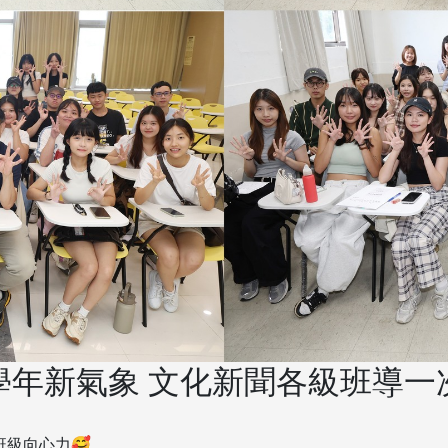
學年新氣象 文化新聞各級班導一
班級向心力🥰