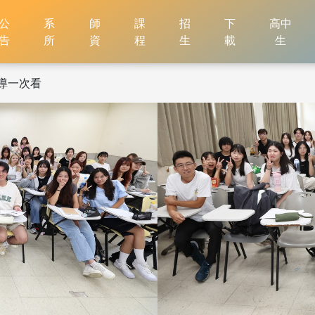
公
系
師
課
招
下
高中
告
所
資
程
生
載
生
班導一次看