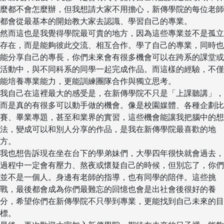
麼都不會怎麼辦，但我想請大家不用擔心，新傳學院的每位老師
都會從最基本的開始教大家去認識、學習自己的專業。
然而這也是我覺得學院最可貴的地方，因為這些專業並不是孤立
存在，而是能夠彼此交流、相互合作。學了自己的專業，同時也
能分享自己的專長，你們未來會有很多機會可以在跨系的課堂或
活動中，與不同科系的同學一起完成作品。而這樣的經驗，不僅
能培養專業能力，更能訓練團隊合作與獨立思考。
我自己在這裡最大的感受是，在新傳學院不只是「上課聽講」，
而是真的有很多可以動手做的機會。像是校園媒體、各種企劃比
賽、畢業專題，甚至和業界的實習，這些機會能讓我把腦中的想
法，變成可以和別人分享的作品，是我在新傳學院最喜歡的地
方。
我也想告訴現在坐在台下的學弟妹們，大學四年很快就會過去，
過程中一定會有壓力、熬夜或懷疑自己的時候，但別忘了，你們
並不是一個人。身邊有老師的指導，也有同學的陪伴。這些挑
戰，最後都會成為你們最難忘的回憶也會是出社會後很好的養
分，希望你們在新傳學院不只學到專業，更能找到自己未來的目
標。