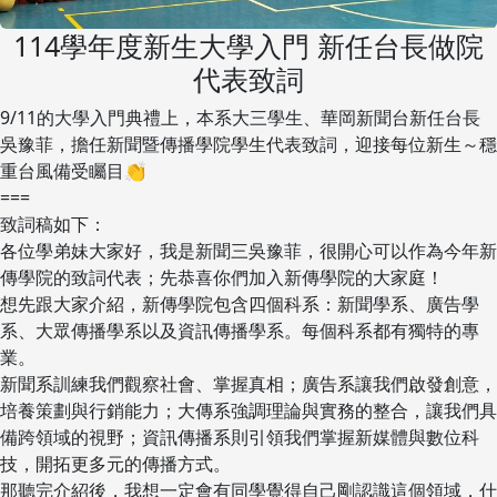
114學年度新生大學入門 新任台長做院
代表致詞
9/11的大學入門典禮上，本系大三學生、華岡新聞台新任台長
吳豫菲，擔任新聞暨傳播學院學生代表致詞，迎接每位新生～穩
重台風備受矚目👏
===
致詞稿如下：
各位學弟妹大家好，我是新聞三吳豫菲，很開心可以作為今年新
傳學院的致詞代表；先恭喜你們加入新傳學院的大家庭！
想先跟大家介紹，新傳學院包含四個科系：新聞學系、廣告學
系、大眾傳播學系以及資訊傳播學系。每個科系都有獨特的專
業。
新聞系訓練我們觀察社會、掌握真相；廣告系讓我們啟發創意，
培養策劃與行銷能力；大傳系強調理論與實務的整合，讓我們具
備跨領域的視野；資訊傳播系則引領我們掌握新媒體與數位科
技，開拓更多元的傳播方式。
那聽完介紹後，我想一定會有同學覺得自己剛認識這個領域，什