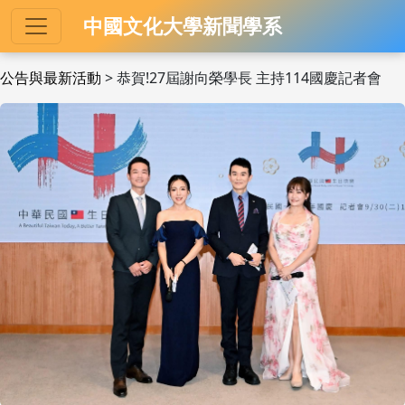
中國文化大學新聞學系
公告與最新活動
> 恭賀!27屆謝向榮學長 主持114國慶記者會