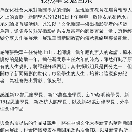
為深化社會大眾對新聞學系的理解，呈現新聞教育在培育報導人
才上的貢獻，新聞學系於12月2日下午舉辦「敬師＆系友傳承」
系列論壇首場活動。此次以「文化新聞—傑出攝影記者的搖籃」
為題，邀集多位熱愛攝影的系友及當年的師長齊聚一堂，透過經
驗分享與作品展示，展現華岡新聞教育的傳承脈絡與專業能量。
感謝張煦華主任特地上山，老師說，當年應創辦人的邀請，原本
說好的是協助一年。擔任新聞系主任六年的時光，雖然打亂了原
有的人生規劃，將課程分成四組，其中攝影組只是四分之一，但
開啟了新聞攝影的世代，啟發學生的人生，培養出這麼多好記
者，為社會做出貢獻，很安慰。
感謝新12鄭元慶學長、新13蕭嘉慶學長、新16蔡明德學長、新
19程思迪學長、新25杭大鵬學長，以及新43張新偉學長，分享
理念和作品。
與會系友提供的作品及說明，將在中國文化大學新聞系華岡新聞
館內展出，也會陸續發表在新聞系及系友會FB、以及新聞系所