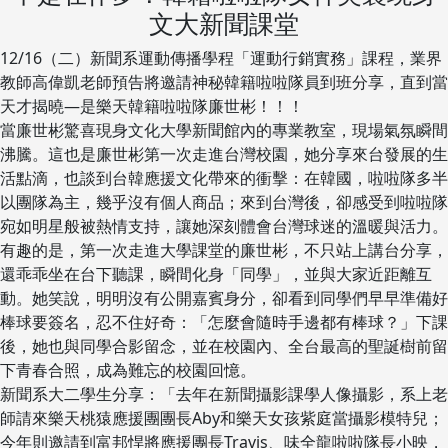
文大新聞課堂
12/16（二）新聞系運動傳播學程「運動行銷實務」課程，業界
教師高偉凱老師預告將邀請神秘韓籍啦啦隊員到班分享，直到當
天才揭曉—是樂天韓籍啦啦隊廉世彬！！！
當廉世彬驚喜現身文化大學新聞館內的專業教室，現場氣氛瞬間
沸騰。這也是廉世彬第一次走進台灣校園，她分享來台發展的生
活點滴，也談到台韓應援文化帶來的衝擊：在韓國，啦啦隊多半
以團隊為主，幾乎沒有個人商品；來到台灣後，卻感受到啦啦隊
宛如明星般被熱情支持，讓她深刻體會台灣球迷的溫暖與活力。
有趣的是，第一次走進大學課堂的廉世彬，不只站上講台分享，
還乖乖坐在台下聽課，瞬間化身「同學」，並與大家近距離互
動。她笑說，明明沒有公開嘉賓身分，卻看到同學們早早準備好
棒球要簽名，忍不住好奇：「怎麼會隨時手邊都有棒球？」下課
後，她也與同學合影留念，並在校園內、全台最高的聖誕樹前留
下青春合照，成為難忘的校園回憶。
新聞系大二學生分享：「去年在新聞攝影課學人像攝影，系上老
師請來樂天桃猿應援團團長Aby和樂天女孩紫庭當攝影模特兒；
今年則邀請到富邦悍將應援團長Travis、味全龍啦啦隊長小映，