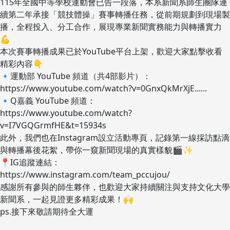
115年全國中等學校運動會已告一段落，本系新聞系師生團隊連
續第二年承接「競技體操」賽事轉播任務，從前期規劃到現場製
播，全程投入、分工合作，展現專業新聞實務能力與轉播實力
💪
本次賽事轉播成果已於YouTube平台上架，歡迎大家點擊收看
精彩內容👇
🔹運動部 YouTube 頻道（共4部影片）：
https://www.youtube.com/watch?v=0GnxQkMrXjE......
🔹Q嘉義 YouTube 頻道：
https://www.youtube.com/watch?
v=I7VGQGrmfHE&t=15934s
此外，我們也在Instagram設立活動專頁，記錄第一線採訪點滴
與轉播幕後花絮，帶你一窺新聞現場的真實樣貌🎬✨
📍IG追蹤連結：
https://www.instagram.com/team_pccujou/
感謝所有參與的師生夥伴，也歡迎大家持續關注與支持文化大學
新聞系，一起見證更多精彩成果！🙌
ps.接下來敬請期待全大運