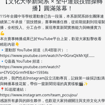
【文化大學新聞系 × 全中運競技體操轉
播】圓滿落幕！
115年全國中等學校運動會已告一段落，本系新聞系師生團隊連
續第二年承接「競技體操」賽事轉播任務，從前期規劃到現場製
播，全程投入、分工合作，展現專業新聞實務能力與轉播實力
💪
本次賽事轉播成果已於YouTube平台上架，歡迎大家點擊收看
精彩內容👇
🔹運動部 YouTube 頻道（共4部影片）：
https://www.youtube.com/watch?v=0GnxQkMrXjE......
🔹Q嘉義 YouTube 頻道：
https://www.youtube.com/watch?
v=I7VGQGrmfHE&t=15934s
此外，我們也在Instagram設立活動專頁，記錄第一線採訪點滴
與轉播幕後花絮，帶你一窺新聞現場的真實樣貌🎬✨
📍IG追蹤連結：
https://www.instagram.com/team_pccujou/
感謝所有參與的師生夥伴，也歡迎大家持續關注與支持文化大學