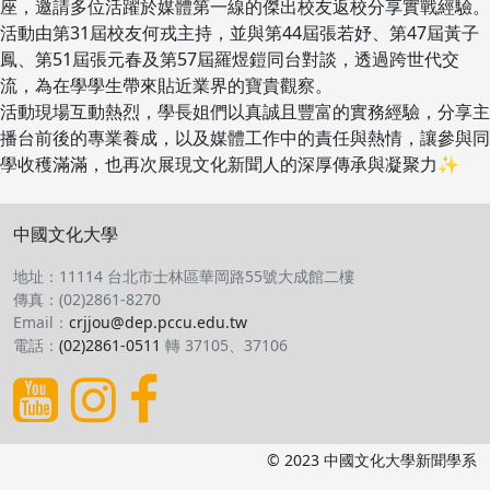
座，邀請多位活躍於媒體第一線的傑出校友返校分享實戰經驗。
活動由第31屆校友何戎主持，並與第44屆張若妤、第47屆黃子
鳳、第51屆張元春及第57屆羅煜鎧同台對談，透過跨世代交
流，為在學學生帶來貼近業界的寶貴觀察。
活動現場互動熱烈，學長姐們以真誠且豐富的實務經驗，分享主
播台前後的專業養成，以及媒體工作中的責任與熱情，讓參與同
學收穫滿滿，也再次展現文化新聞人的深厚傳承與凝聚力✨
中國文化大學
地址：11114 台北市士林區華岡路55號大成館二樓
傳真：(02)2861-8270
Email：
crjjou@dep.pccu.edu.tw
電話：
(02)2861-0511
轉 37105、37106
© 2023 中國文化大學新聞學系