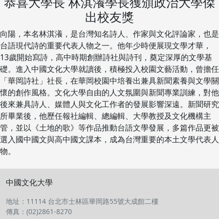
恭喜大學長 林淇瀁學長獲頒政治大學傑
出校友獎
向陽，本名林淇瀁，是台灣知名詩人、作家與文化評論家，也是
台語現代詩的重要代表人物之一。他年少時便展現文學才華，
13歲開始寫詩，高中時期創辦詩社與詩刊，奠定深厚的文學基
礎。進入中國文化大學就讀後，積極投入校園文藝活動，曾擔任
「華岡詩社」社長，在華岡校園中培養出兼具新聞素養與文學關
懷的創作風格。文化大學自由的人文氛圍與新聞專業訓練，對他
後來兼具詩人、媒體人與文化工作者的發展影響深遠。新聞研究
所畢業後，他歷任報社編輯、總編輯、大學教授及文化機構主
管，並以《土地的歌》等作品推動台語文學發展，多篇作品更被
選入國中國文與高中國文課本，成為台灣重要的本土文學代表人
物。
中國文化大學
地址：11114 台北市士林區華岡路55號大成館二樓
傳真：(02)2861-8270