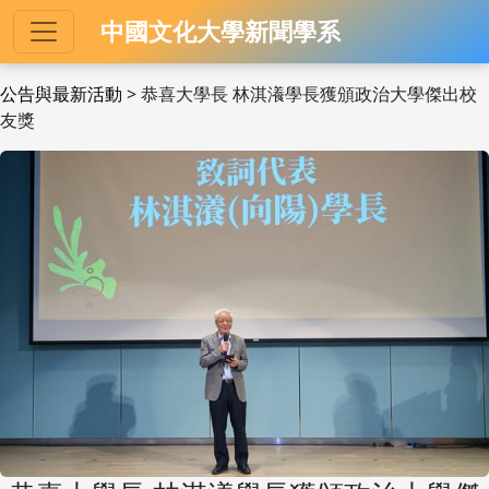
中國文化大學新聞學系
公告與最新活動
> 恭喜大學長 林淇瀁學長獲頒政治大學傑出校
友獎