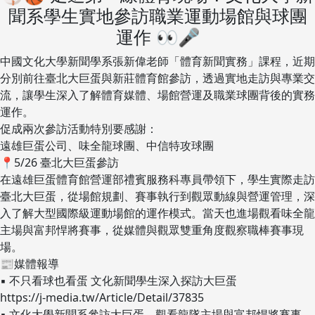
聞系學生實地參訪職業運動場館與球團
運作 👀🎤
中國文化大學新聞學系張新偉老師「體育新聞實務」課程，近期
分別前往臺北大巨蛋與新莊體育館參訪，透過實地走訪與專業交
流，讓學生深入了解體育媒體、場館營運及職業球團背後的實務
運作。
促成兩次參訪活動特別要感謝：
遠雄巨蛋公司、味全龍球團、中信特攻球團
📍5/26 臺北大巨蛋參訪
在遠雄巨蛋體育館營運部禮賓服務科專員帶領下，學生實際走訪
臺北大巨蛋，從場館規劃、賽事執行到觀眾動線與營運管理，深
入了解大型國際級運動場館的運作模式。當天也進場觀看味全龍
主場與富邦悍將賽事，從媒體與觀眾雙重角度觀察職棒賽事現
場。
📰媒體報導
▪ 不只看球也看蛋 文化新聞學生深入探訪大巨蛋
https://j-media.tw/Article/Detail/37835
▪ 文化大學新聞系參訪大巨蛋 觀看龍隊主場與富邦悍將賽事