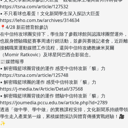
https://tsna.com/article/127532
▪ 不只看球也看蛋！文化新聞學生深入探訪大巨蛋
https://leho.com.tw/archives/314634
📍4/28 新莊體育館參訪
在中信特攻球團安排下，學生除了參觀球館與認識球團營運外，
也親身體驗職籃賽事周邊行銷活動，並參與賽後記者會，近距離
接觸職業運動媒體工作流程，還與中信特攻總教練米莫爾
（Momir Ratkovic）及球星阿巴西合影留念。
📰媒體報導
▪ 解密職籃球團背後的運作 感受中信特攻新「貘」力
https://tsna.com/article/125748
▪ 解密職籃球團的運作 感受中信特攻新「貘」力
https://j-media.tw/Article/Detail/37568
▪ 解密職籃球團背後的運作 體驗中信特攻新「貘」力
https://joumedia.pccu.edu.tw/article.php?id=2789
透過「做中學、學中做」的實務課程安排，文化新聞系持續帶領
學生走入產業第一線，累積媒體採訪與體育傳播實戰經驗！🎥
✨