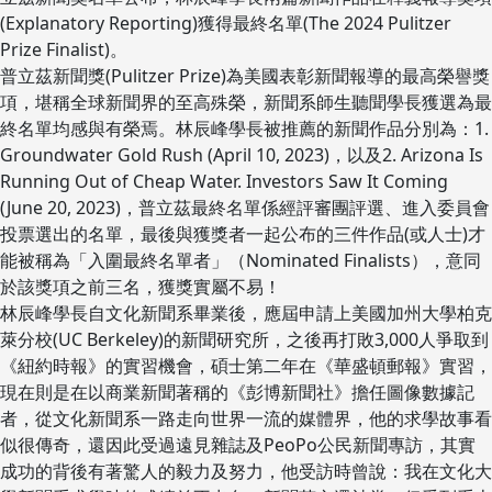
(Explanatory Reporting)獲得最終名單(The 2024 Pulitzer
Prize Finalist)。
普立茲新聞獎(Pulitzer Prize)為美國表彰新聞報導的最高榮譽獎
項，堪稱全球新聞界的至高殊榮，新聞系師生聽聞學長獲選為最
終名單均感與有榮焉。林辰峰學長被推薦的新聞作品分別為：1.
Groundwater Gold Rush (April 10, 2023)，以及2. Arizona Is
Running Out of Cheap Water. Investors Saw It Coming
(June 20, 2023)，普立茲最終名單係經評審團評選、進入委員會
投票選出的名單，最後與獲獎者一起公布的三件作品(或人士)才
能被稱為「入圍最終名單者」（Nominated Finalists），意同
於該獎項之前三名，獲獎實屬不易！
林辰峰學長自文化新聞系畢業後，應屆申請上美國加州大學柏克
萊分校(UC Berkeley)的新聞研究所，之後再打敗3,000人爭取到
《紐約時報》的實習機會，碩士第二年在《華盛頓郵報》實習，
現在則是在以商業新聞著稱的《彭博新聞社》擔任圖像數據記
者，從文化新聞系一路走向世界一流的媒體界，他的求學故事看
似很傳奇，還因此受過遠見雜誌及PeoPo公民新聞專訪，其實
成功的背後有著驚人的毅力及努力，他受訪時曾說：我在文化大