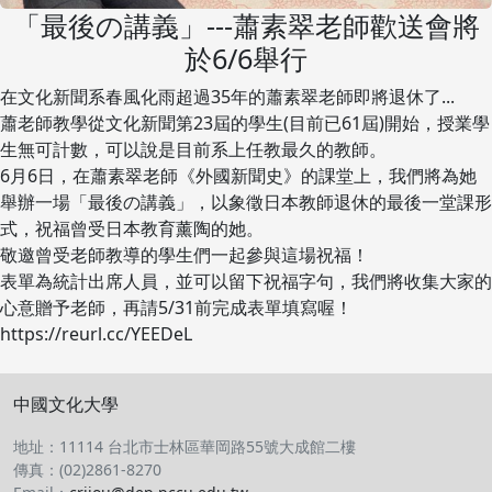
「最後の講義」---蕭素翠老師歡送會將
於6/6舉行
在文化新聞系春風化雨超過35年的蕭素翠老師即將退休了...
蕭老師教學從文化新聞第23屆的學生(目前已61屆)開始，授業學
生無可計數，可以說是目前系上任教最久的教師。
6月6日，在蕭素翠老師《外國新聞史》的課堂上，我們將為她
舉辦一場「最後の講義」，以象徵日本教師退休的最後一堂課形
式，祝福曾受日本教育薰陶的她。
敬邀曾受老師教導的學生們一起參與這場祝福！
表單為統計出席人員，並可以留下祝福字句，我們將收集大家的
心意贈予老師，再請5/31前完成表單填寫喔！
https://reurl.cc/YEEDeL
中國文化大學
地址：11114 台北市士林區華岡路55號大成館二樓
傳真：(02)2861-8270