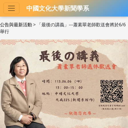
中國文化大學新聞學系
公告與最新活動
> 「最後の講義」---蕭素翠老師歡送會將於6/6
舉行