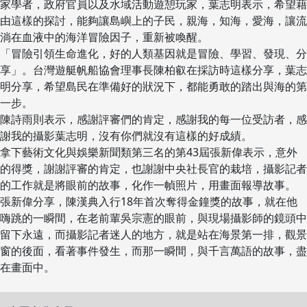
家學者，政府官員以及水域活動遊憩玩家，葉志明表示，希望藉
由這樣的探討，能夠讓島嶼上的子民，親海，知海，愛海，讓流
淌在血液中的海洋冒險因子，重新被喚醒。
「冒險引領生命進化，好的人類基因就是冒險、學習、發現、分
享」。台灣遊艇帆船協會理事長陳柏叡在採訪時這樣分享，葉志
明分享，希望島民在準備好的狀況下，都能勇敢的踏出與海的第
一步。
陳詩雨則表示，感謝評審們的肯定，感謝我的每一位受訪者，感
謝我的攝影葉志明，沒有你們就沒有這樣的好成績。
拿下藝術文化與娛樂新聞類第三名的第43屆張新偉表示，意外
的得獎，謝謝評審的肯定，也謝謝中央社長官的栽培，攝影記者
的工作就是將眼前的故事，化作一幀照片，用畫面報導故事。
張新偉分享，陳漢典入行18年首次奪得金鐘獎的故事，就在他
嗨跳的一瞬間，在老前輩吳宗憲的眼前，與現場攝影師的鏡頭中
留下永遠，而攝影記者迷人的地方，就是站在海景第一排，觀景
窗的後面，看著事件發生，而那一瞬間，與千言萬語的故事，盡
在畫面中。