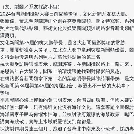
（文、製圖／系友採訪小組）
2024台灣新聞攝影大賽日前揭曉獎項，文化新聞系友杭大鵬、
張新偉、葉志明與陳詩雨分別在突發新聞類、圖文特寫類、系列
照片之當代熱點類、藝術文化與娛樂新聞類與網路影音新聞類斬
獲獎項。
文化新聞第25屆的杭大鵬學長，是各大新聞攝影獎項的常勝
軍，屢屢斬獲各大獎項，在此次大賽中拿到突發新聞類優選、圖
文特寫類優選與系列照片之當代熱點類的第三名。
杭大鵬受訪時謙虛表示，感謝評審，在新聞攝影路上一路走來，
感恩當年在大學時，聞系上的環境讓他找到對攝影的興趣。
在網路影音新聞類拿下第二名的葉志明學長與陳詩雨學姊，是文
化新聞第34屆與第45屆的跨屆組合，激盪出不一樣的火花拿下
獎項。
平常就關心海上運動的葉志明表示，台灣四面環海，但國人卻對
海洋無比陌生，只有海鮮文化沒有海洋文化。這套專題企圖探討
海洋國家子民為何懼水怕海，並檢討政府荒謬的海禁政策，嘴巴
講向海致敬，實際上水域戒嚴情況到處都是。
採訪製作期長達三個月，跑遍了台灣北中南東及小琉球，採訪專