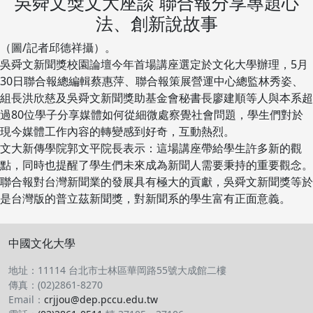
吳舜文獎文大座談 聯合報分享專題心
法、創新說故事
（圖/記者邱德祥攝）。
吳舜文新聞獎校園論壇今年首場講座選定於文化大學辦理，5月
30日聯合報總編輯蔡惠萍、聯合報策展營運中心總監林秀姿、
組長洪欣慈及吳舜文新聞獎助基金會秘書長廖建順等人與本系超
過80位學子分享媒體如何從細微處察覺社會問題，學生們對於
現今媒體工作內容的轉變感到好奇，互動熱烈。
文大新傳學院郭文平院長表示：這場講座帶給學生許多新的觀
點，同時也提醒了學生們未來成為新聞人需要秉持的重要觀念。
聯合報對台灣新聞業的發展具有極大的貢獻，吳舜文新聞獎等於
是台灣版的普立茲新聞獎，對新聞系的學生富有正面意義。
中國文化大學
地址：11114 台北市士林區華岡路55號大成館二樓
傳真：(02)2861-8270
Email：
crjjou@dep.pccu.edu.tw