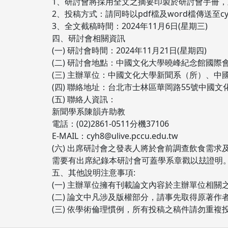
1、研討會將採用全文之摘要印製於研討會手冊
2、投稿方式：請同時以pdf檔及word檔傳送至cyh8@ul
3、全文截稿時間：2024年11月6日(星期三)
四、研討會相關資訊
(一) 研討會時間：2024年11月21日(星期四)
(二) 研討會地點：中國文化大學曉峰紀念館國際
(三) 主辦單位：中國文化大學新聞系（所）、中
(四) 聯絡地址：台北市士林區華岡路55號中國
(五) 聯絡人資訊：
新聞學系陳韻卉助教
電話：(02)2861-0511分機37106
E-MAIL：cyh8@ulive.pccu.edu.tw
(六) 出席研討會之發表人將於會前調查飲食需
需要有出席紀錄本研討會可蓋學系章戳以玆證明
五、其他說明注意事項:
(一) 主辦單位擁有刊載論文內容於主辦單位相
(二) 論文中凡涉及版權部分，請事先取得原著
(三) 依學術倫理慣例，所有投稿之稿件請勿重複