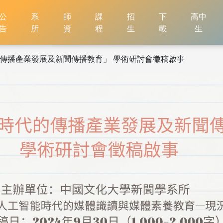
公
系
師
課
招
下
高中
告
所
資
程
生
載
生
代的傳播產業發展及新聞傳播教育」 學術研討會徵稿啟事