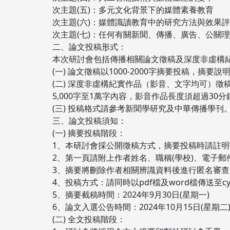
次主題(五)：多元文化背景下的媒體素養教育
次主題(六)：媒體識讀教育中的研究方法與效果
次主題(七)：任何有關新聞、傳播、廣告、公關
二、論文投稿形式：
本次研討會包括傳播相關論文徵稿及深度非虛構
(一) 論文徵稿以1000-2000字摘要投稿，
(二) 深度非虛構紀實作品（影音、文字均可）徵
5,000字至1萬字內容，影音作品長度須超過30分
(三) 投稿格式請參考新聞學研究及中華傳播學刊
三、論文投稿須知：
(一) 摘要投稿階段：
1、本研討會採公開徵稿方式，摘要投稿時請註
2、第一頁請附上作者姓名、職稱(學校)、電子
3、摘要將刪除作者相關辨識資料後進行匿名審查
4、投稿方式：請同時以pdf檔及word檔傳送至cyh8@ul
5、摘要截稿時間：2024年9月30日(星期一)
6、論文入選公告時間：2024年10月15日(
(二) 全文投稿階段：