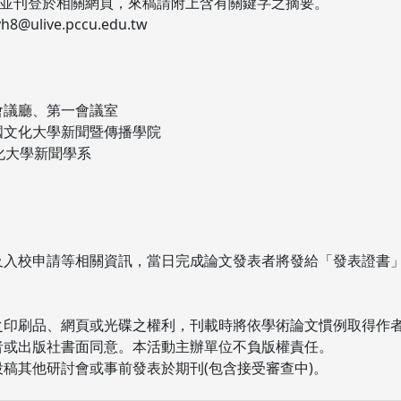
，並刊登於相關網頁，來稿請附上含有關鍵字之摘要。
ive.pccu.edu.tw
會議廳、第一會議室
國文化大學新聞暨傳播學院
文化大學新聞學系
求及入校申請等相關資訊，當日完成論文發表者將發給「發表證書
。
關之印刷品、網頁或光碟之權利，刊載時將依學術論文慣例取得作
作者或出版社書面同意。本活動主辦單位不負版權責任。
投稿其他研討會或事前發表於期刊(包含接受審查中)。