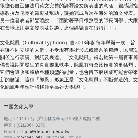
很擔心自己無法用英文完整的詮釋論文所表達的意涵，很感謝指
導教授及院長的鼓勵及幫助，讓她完成首次在海外的論文發表。
另一位發表者郭旻瑄說：「面對著平日很熟悉的師長同學，大家
在會場上用英文發表及對談，這個經驗實在很特別！」
文化颱風（Cultural Typhoon）自2003年起每年舉辦一次，旨
在讓不同立場的人們，不受現有學術形式或體系的束縛，以層次
關係進行演講、對話及表達。「文化颱風」得名於第一屆賽事籌
備會議期間發生的真實颱風軼事，颱風有時會比預測的更猛烈，
它們會吸收和釋放各種類型的能量，也會留下痕跡或可能會帶來
新的邂逅。這種「颱風」形象正是「文化颱風」不斷營造的。文
化颱風明年預計將移師至高雄大學辦理。
中國文化大學
地址：11114 台北市士林區華岡路55號大成館二樓
傳真：(02)2861-8270
Email：
crjjou@dep.pccu.edu.tw
電話：
(02)2861-0511
轉 37105、37106