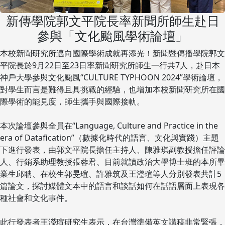
新傳學院郭文平院長率新聞所師生赴日
參與「文化颱風學術論壇」
本校新聞研究所邁向國際學術成就再添光！新聞暨傳播學院郭文
平院長於9月22日至23日率新聞研究所師生一行共7人，赴日本
神戶大學參與文化颱風“CULTURE TYPHOON 2024”學術論壇，
對學生而言是難得且具挑戰的經驗，也增加本校新聞研究所在國
際學術的能見度，師生攜手與國際接軌。
本次論壇參與全員在“Language, Culture and Practice in the
era of Datafication”（數據化時代的語言、文化與實踐）主題
下進行發表，由郭文平院長擔任主持人、陳雅琪副教授擔任評論
人、行銷系助理教授張蓉君、目前就讀政治大學博士班的本所畢
業生邱聃、在校生郭旻瑄、許雅筑及王瀅瑄等人分別發表共計5
篇論文，探討媒體文本中的語言和談話如何在話語層面上表現各
種社會和文化事件。
此行發表者王瀅瑄研究生表示，在台灣準備英文講稿非常緊張，