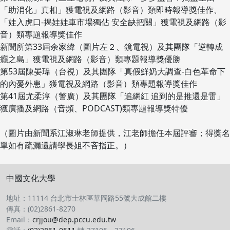
「助消化」真相」獲電視及網路（影音）類即時報導獎佳作、
「娃入虎口-揭娃娃車市場獨佔 安全缺把關」獲電視及網路（影
音）類專題報導獎佳作
新聞所第33屆余家緯（圖片左２、鏡電視）及其團隊「逆轉成
癮之島」獲電視及網路（影音）類專題報導獎優勝
第53屆陳晏瑋（台視）及其團隊「真假鮮奶大調查-白色革命下
的內憂外患」獲電視及網路（影音）類專題報導獎佳作
第41屆尤柔淳（警廣）及其團隊「追網紅 追到的是推還是雷」
獲廣播及網路（音頻、PODCAST)類專題報導獎特優
（圖片由新聞系江淑琳老師提供，江老師擔任本屆評審；得獎名
單如有疏漏還請學長姐不吝指正。）
中國文化大學
地址：11114 台北市士林區華岡路55號大成館二樓
傳真：(02)2861-8270
Email：
crjjou@dep.pccu.edu.tw