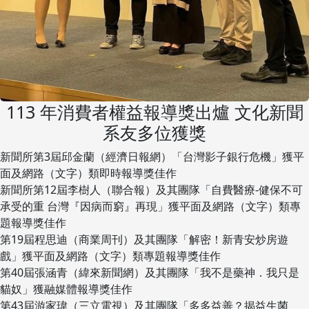
113 年消費者權益報導獎出爐 文化新聞
系友多位獲獎
新聞所第3屆邱金蘭（經濟日報網）「台灣影子銀行危機」獲平
面及網路（文字）類即時報導獎佳作
新聞所第12屆李樹人（聯合報）及其團隊「自費醫療-健保不可
承受的重 台灣『因病而窮』再現」獲平面及網路（文字）類專
題報導獎佳作
第19屆程思迪（商業周刊）及其團隊「解密！新青安炒房遊
戲」獲平面及網路（文字）類專題報導獎佳作
第40屆張涵青（緯來新聞網）及其團隊「我不是藥神．我只是
貓奴」獲融媒體報導獎佳作
第43屆游家瑋（三立電視）及其團隊「多多益善？揭益生菌