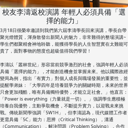
校友李濤返校演講 年輕人必須具備「選
擇的能力」
3月18日很榮幸邀請到我們第六屆李濤學長回來演講，學長自帶
聚光燈體質，渾身散發出新聞人的魅力，非常難得的整場演講~
學生們都聚精會神地聆聽，能獲得學長的人生智慧實在太難能可
貴了，面對事物的態度也超級值得我們學習！
李濤以「叢林世紀」形容當前競爭激烈的社會，強調年輕人必須
具備「選擇的能力」，才能創造機會並掌握未來。他以國際政經
變局為例，指出「有實力」對個人成長與職場發展的重要性，並
提醒學弟妹：「大學四年是培養競爭力的關鍵時期，未來的世界
只會更加殘酷，唯有具備獨特優勢，才能立足社會。」他直言：
「Power is everything（力量就是一切）。」強調學生應積極
培養自我優勢，主動爭取機會，不斷提升實力，以迎戰未來挑
戰。傳統新聞學強調「5W1H」，但李濤認為，現代媒體工作者
更需具備「5C」能力：思辨（Critical Thinking），溝通
（Communication），解決問題（Problem Solving），合作