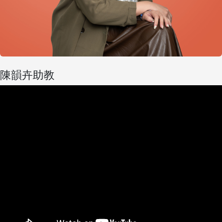
陳韻卉助教